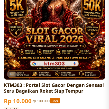
1/6
KTM303 : Portal Slot Gacor Dengan Sensasi
Seru Bagaikan Roket Siap Tempur
Rp 10.000
Rp 100.000
-95%