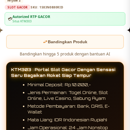
Terjual 2
SLOT GACOR
SKU:
1S83N0880RID
Autorized RTP GACOR
💳
Situs KTM303
Bandingkan Produk
Bandingkan hingga 5 produk dengan bantuan AI
KTM303 : Portal Slot Gacor Dengan Sensasi
Seru Bagaikan Roket Siap Tempur
Minimal Deposit: Rp.10.000,-
Jenis Permainan: Togel Online, Slot
Online, Live Casino, Sabung Ayam
Metode Pembayaran: Bank, QRIS, E-
Wallet
Mata Uang: IDR (Indonesian Rupiah)
Jam Operasional: 24 Jam Nonstop