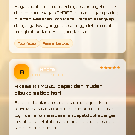
Saya sudah mencoba berbagai situs togel online
dan menurut saya KTM303 termasuk yang paling
nyaman. Pasaran Toto Macau tersedia lengkap
dengan jadwal yang jelas sehingga lebih mudah
mengikuti setiap result yang keluar.
Toto Macau
Pasaran Lengkap
★★★★★
Andre
A
Top Member • 4 hari lalu
Akses KTM303 cepat dan mudah
dibuka setiap hari
Salah satu alasan saya tetap menggunakan
KTM303 adalah aksesnya yang stabil. Halaman
login dan informasi pasaran dapat dibuka dengan
cepat baik melalui smartphone maupun desktop
tanpa kendala berarti.