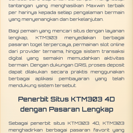
tantangan yang menghasilkan Maxwin terbaik
per harinya kepada setiap pengalaman bermain
yang menyenangkan dan berkelanjutan.
Bagi pemain yang mencari situs dengan layanan
lengkap, KTM303 menyediakan berbagai
pasaran togel terpercaya, permainan slot online
dari provider ternama, hingga sistem transaksi
digital yang semakin memudahkan aktivitas
bermain. Dengan dukungan QRIS, proses deposit
dapat dilakukan secara praktis menggunakan
berbagai aplikasi pembayaran yang telah
mendukung sistem tersebut.
Penerbit Situs KTM303 4D
dengan Pasaran Lengkap
Sebagai penerbit situs KTM303 4D, KTM303
menghadirkan berbagai pasaran favorit yang