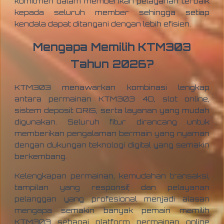
komitmen dalam memberikan pelayanan terbaik
kepada seluruh member sehingga setiap
kendala dapat ditangani dengan lebih efisien.
Mengapa Memilih KTM303
Tahun 2026?
KTM303 menawarkan kombinasi lengkap
antara permainan KTM303 4D, slot online,
sistem deposit QRIS, serta layanan yang mudah
digunakan. Seluruh fitur dirancang untuk
memberikan pengalaman bermain yang nyaman
dengan dukungan teknologi digital yang semakin
berkembang.
Kelengkapan permainan, kemudahan transaksi,
tampilan yang responsif, dan pelayanan
pelanggan yang profesional menjadi alasan
mengapa semakin banyak pemain memilih
KTM303 sebagai platform permainan online