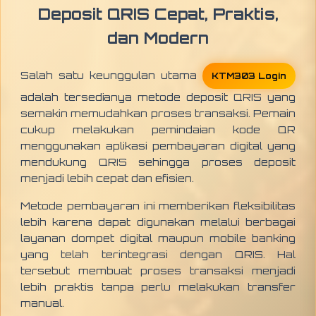
Deposit QRIS Cepat, Praktis,
dan Modern
Salah satu keunggulan utama
KTM303 Login
adalah tersedianya metode deposit QRIS yang
semakin memudahkan proses transaksi. Pemain
cukup melakukan pemindaian kode QR
menggunakan aplikasi pembayaran digital yang
mendukung QRIS sehingga proses deposit
menjadi lebih cepat dan efisien.
Metode pembayaran ini memberikan fleksibilitas
lebih karena dapat digunakan melalui berbagai
layanan dompet digital maupun mobile banking
yang telah terintegrasi dengan QRIS. Hal
tersebut membuat proses transaksi menjadi
lebih praktis tanpa perlu melakukan transfer
manual.