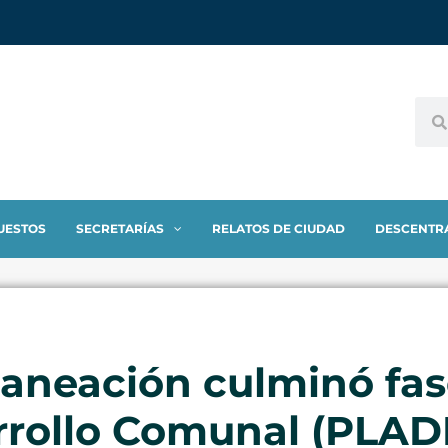
UESTOS
SECRETARÍAS
RELATOS DE CIUDAD
DESCENTR
laneación culminó fase
rrollo Comunal (PLA