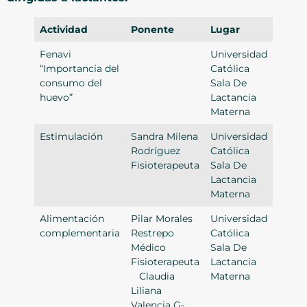
Actividad
Ponente
Lugar
Hora
Fenavi
Universidad
2:00
“Importancia del
Católica
p.m.
consumo del
Sala De
huevo”
Lactancia
Materna
Estimulación
Sandra Milena
Universidad
3:00
Rodríguez
Católica
p.m.
Fisioterapeuta
Sala De
Lactancia
Materna
Alimentación
Pilar Morales
Universidad
4: 00
complementaria
Restrepo
Católica
p.m.
Médico
Sala De
Fisioterapeuta
Lactancia
Claudia
Materna
Liliana
Valencia G-