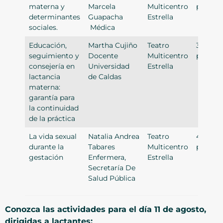
materna y
Marcela
Multicentro
p.m.
determinantes
Guapacha
Estrella
sociales.
Médica
Educación,
Martha Cujiño
Teatro
3:00
seguimiento y
Docente
Multicentro
p.m.
consejería en
Universidad
Estrella
lactancia
de Caldas
materna:
garantía para
la continuidad
de la práctica
La vida sexual
Natalia Andrea
Teatro
4:00
durante la
Tabares
Multicentro
p.m.
gestación
Enfermera,
Estrella
Secretaría De
Salud Pública
Conozca las actividades para el día 11 de agosto,
dirigidas a lactantes: