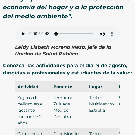
economía del hogar y a la protección
del medio ambiente”.
Leidy Lisbeth Moreno Meza, jefe de la
Unidad de Salud Pública.
Conozca las actividades para el día 9 de agosto,
dirigidas a profesionales y estudiantes de la salud:
Actividad
Ponente
Lugar
Hora
Signos de
Jerónimo
Teatro
8:00
peligro en el
Zuluaga
Multicentro
a.m.
lactante
Médico
Estrella
menor de 2
Pediatra
años
Cómo crear
Pilar Morales
Teatro
9: 00