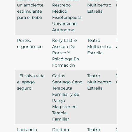
un ambiente
Restrepo,
Multicentro
a.m.
estimulante
Médico
Estrella
para el bebé
Fisioterapeuta,
Universidad
Autónoma
Porteo
Kerly Lastre
Teatro
10:00
ergonómico
Asesora De
Multicentro
a.m.
Porteo Y
Estrella
Psicóloga En
Formación
El salva vida
Carlos
Teatro
11:00
el apego
Santiago Cano
Multicentro
a.m.
seguro
Terapeuta
Estrella
Familiar y de
Pareja
Magister en
Terapia
Familiar
Lactancia
Doctora
Teatro
2.00