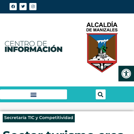
Abrir
Secretaría TIC y Competitividad