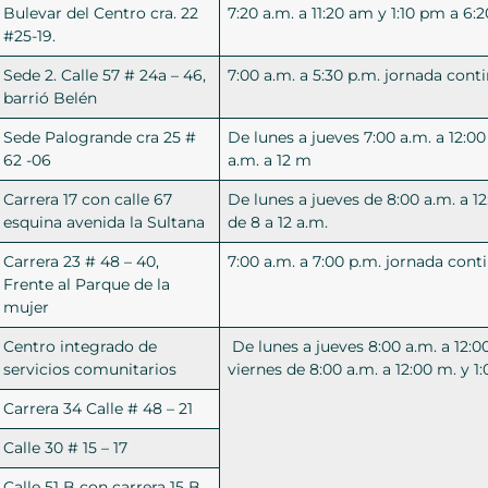
Bulevar del Centro cra. 22
7:20 a.m. a 11:20 am y 1:10 pm a 6
#25-19.
Sede 2. Calle 57 # 24a – 46,
7:00 a.m. a 5:30 p.m. jornada cont
barrió Belén
Sede Palogrande cra 25 #
De lunes a jueves 7:00 a.m. a 12:00
62 -06
a.m. a 12 m
Carrera 17 con calle 67
De lunes a jueves de 8:00 a.m. a 12
esquina avenida la Sultana
de 8 a 12 a.m.
Carrera 23 # 48 – 40,
7:00 a.m. a 7:00 p.m. jornada cont
Frente al Parque de la
mujer
Centro integrado de
De lunes a jueves 8:00 a.m. a 12:00
servicios comunitarios
viernes de 8:00 a.m. a 12:00 m. y 1
Carrera 34 Calle # 48 – 21
Calle 30 # 15 – 17
Calle 51 B con carrera 15 B