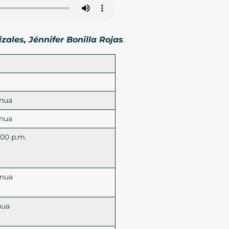
ales, Jénnifer Bonilla Rojas
.
inua
inua
:00 p.m.
inua
nua