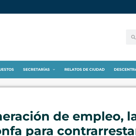
UESTOS
SECRETARÍAS
RELATOS DE CIUDAD
DESCENTR
eración de empleo, l
onfa para contrarrest