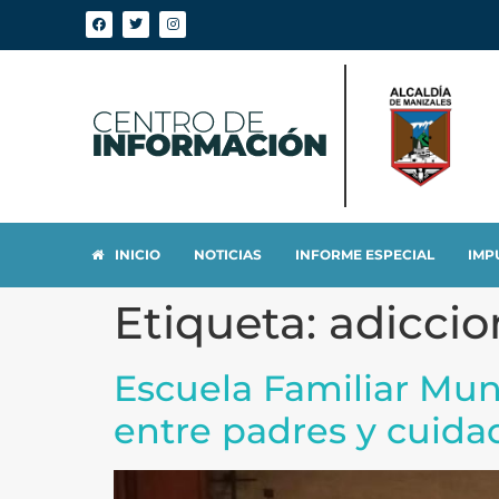
INICIO
NOTICIAS
INFORME ESPECIAL
IMP
Etiqueta:
adiccio
Escuela Familiar Muni
entre padres y cuida