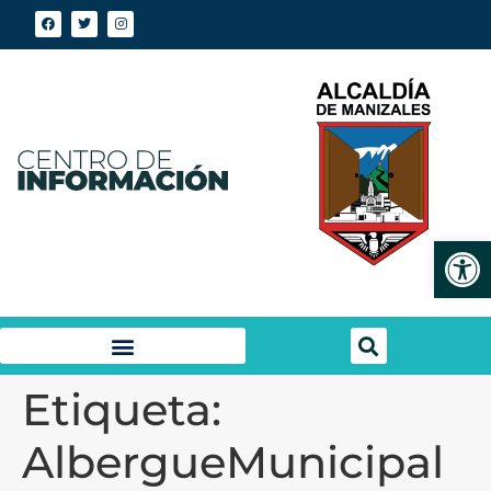
Abrir
Etiqueta:
AlbergueMunicipal