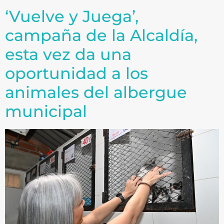
‘Vuelve y Juega’,
campaña de la Alcaldía,
esta vez da una
oportunidad a los
animales del albergue
municipal