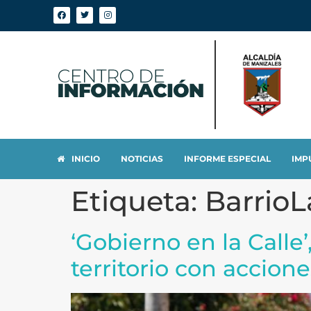
INICIO
NOTICIAS
INFORME ESPECIAL
IMP
Etiqueta:
BarrioL
‘Gobierno en la Calle
territorio con accion