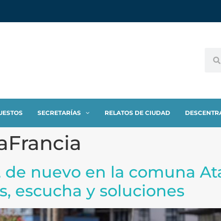
UESTOS
SECRETARÍAS
RELATOS DE CIUDAD
DESCENTR
aFrancia
’, de nuevo en la comuna At
es, escucha y soluciones