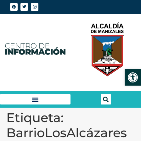
Abrir
Etiqueta:
BarrioLosAlcázares