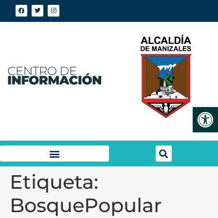
Abrir
Etiqueta:
BosquePopular