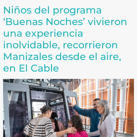
Niños del programa
‘Buenas Noches’ vivieron
una experiencia
inolvidable, recorrieron
Manizales desde el aire,
en El Cable