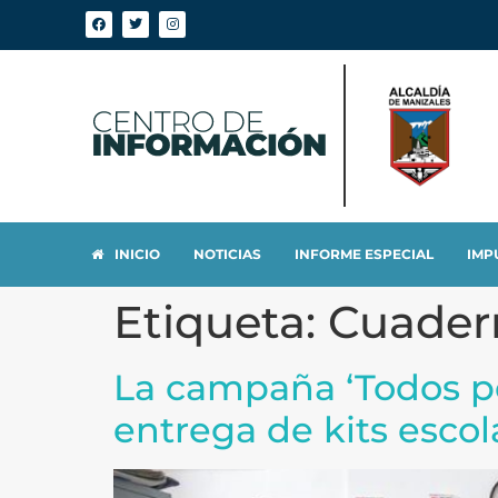
INICIO
NOTICIAS
INFORME ESPECIAL
IMP
Etiqueta:
Cuader
La campaña ‘Todos po
entrega de kits escol