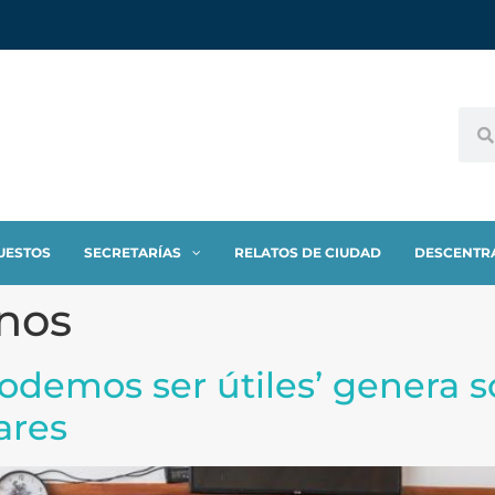
UESTOS
SECRETARÍAS
RELATOS DE CIUDAD
DESCENTR
nos
demos ser útiles’ genera so
ares