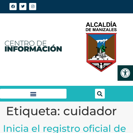
Abrir
Etiqueta:
cuidador
Inicia el registro oficial de