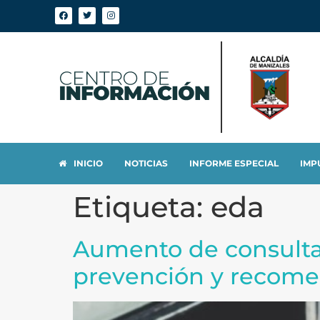
INICIO
NOTICIAS
INFORME ESPECIAL
IMP
Etiqueta:
eda
Aumento de consulta
prevención y recome