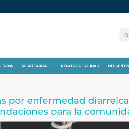
UESTOS
SECRETARÍAS
RELATOS DE CIUDAD
DESCENTR
s por enfermedad diarreic
ndaciones para la comunid