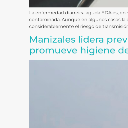
La enfermedad diarreica aguda EDA es, en s
contaminada. Aunque en algunos casos la ca
considerablemente el riesgo de transmisió
Manizales lidera pre
promueve higiene d