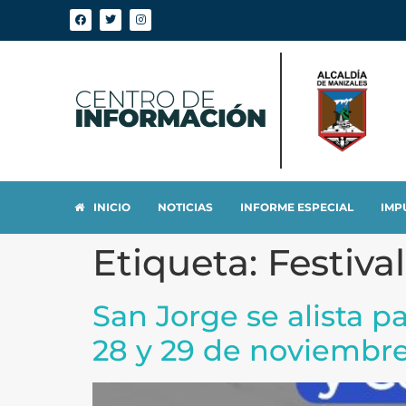
INICIO
NOTICIAS
INFORME ESPECIAL
IMP
Etiqueta:
Festiva
San Jorge se alista p
28 y 29 de noviembr