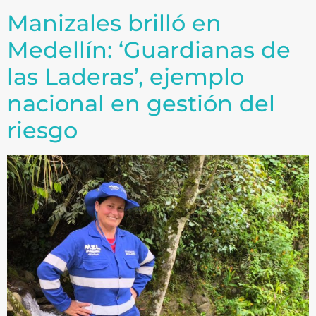
Manizales brilló en
Medellín: ‘Guardianas de
las Laderas’, ejemplo
nacional en gestión del
riesgo