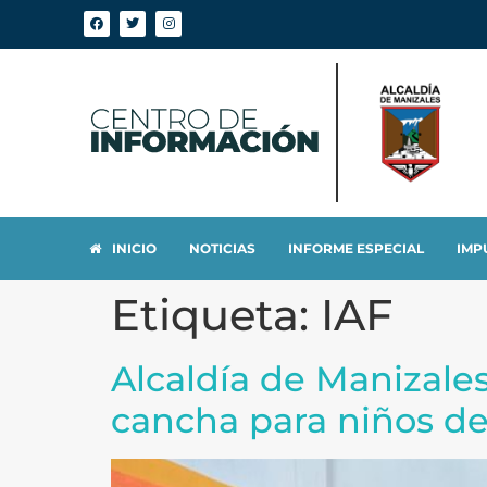
INICIO
NOTICIAS
INFORME ESPECIAL
IMP
Etiqueta:
IAF
Alcaldía de Manizale
cancha para niños d