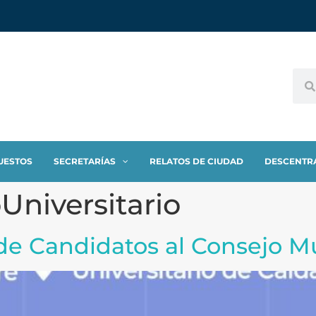
UESTOS
SECRETARÍAS
RELATOS DE CIUDAD
DESCENTR
oUniversitario
de Candidatos al Consejo M