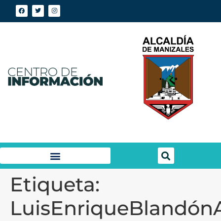
Etiqueta:
LuisEnriqueBlandónA