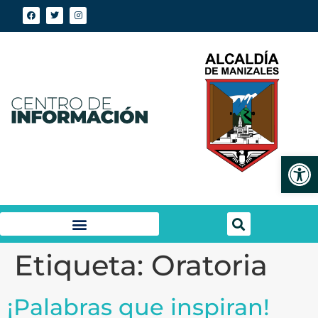
Abrir
Etiqueta:
Oratoria
¡Palabras que inspiran!