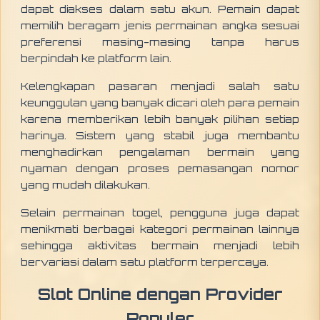
dapat diakses dalam satu akun. Pemain dapat
memilih beragam jenis permainan angka sesuai
preferensi masing-masing tanpa harus
berpindah ke platform lain.
Kelengkapan pasaran menjadi salah satu
keunggulan yang banyak dicari oleh para pemain
karena memberikan lebih banyak pilihan setiap
harinya. Sistem yang stabil juga membantu
menghadirkan pengalaman bermain yang
nyaman dengan proses pemasangan nomor
yang mudah dilakukan.
Selain permainan togel, pengguna juga dapat
menikmati berbagai kategori permainan lainnya
sehingga aktivitas bermain menjadi lebih
bervariasi dalam satu platform terpercaya.
Slot Online dengan Provider
Populer