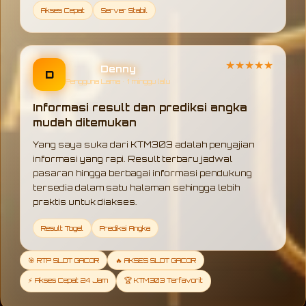
Akses Cepat
Server Stabil
★★★★★
Denny
D
Pengguna Lama • 1 minggu lalu
Informasi result dan prediksi angka
mudah ditemukan
Yang saya suka dari KTM303 adalah penyajian
informasi yang rapi. Result terbaru jadwal
pasaran hingga berbagai informasi pendukung
tersedia dalam satu halaman sehingga lebih
praktis untuk diakses.
Result Togel
Prediksi Angka
🎯 RTP SLOT GACOR
🔥 AKSES SLOT GACOR
⚡ Akses Cepat 24 Jam
🏆 KTM303 Terfavorit