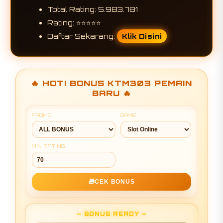
Total Rating: 5.983.781
Rating: ⭐⭐⭐⭐⭐
Daftar Sekarang:
Klik Disini
🔥 HOT! BONUS KTM303 PEMAIN
BARU 🔥
PROMO
GAME
MIN RATING
🎁
CEK BONUS
— BONUS READY —