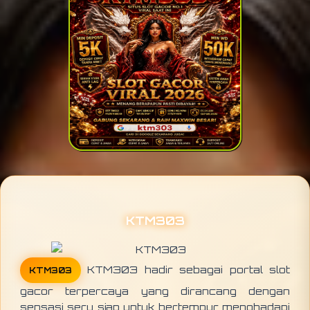
KTM303
KTM303 hadir sebagai portal slot
KTM303
gacor terpercaya yang dirancang dengan
sensasi seru siap untuk bertempur menghadapi