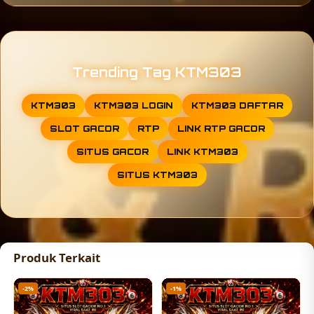
Trending Tag KTM303
KTM303
KTM303 LOGIN
KTM303 DAFTAR
SLOT GACOR
RTP
LINK RTP GACOR
SITUS GACOR
LINK KTM303
SITUS KTM303
Produk Terkait
-2%
-1%