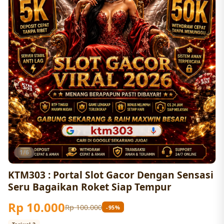
1/6
KTM303 : Portal Slot Gacor Dengan Sensasi
Seru Bagaikan Roket Siap Tempur
Rp 10.000
Rp 100.000
-95%