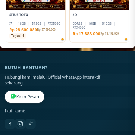
SITUS TOTO
4D
I7
|
16GB
|
512GB
|
RTX5050
CORE5
|
16GB
|
512GB
|
RTX4050
Rp 28.600.080
Rp 27.999.000
Rp 17.888.000
Rp 18.499.000
Terjual 6
BUTUH BANTUAN?
Hubungi kami melalui Official WhatsApp interaktif
sekarang.
Kirim Pesan
Ikuti kami: