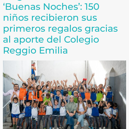
‘Buenas Noches’: 150
niños recibieron sus
primeros regalos gracias
al aporte del Colegio
Reggio Emilia