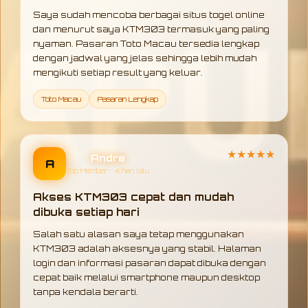
Saya sudah mencoba berbagai situs togel online
dan menurut saya KTM303 termasuk yang paling
nyaman. Pasaran Toto Macau tersedia lengkap
dengan jadwal yang jelas sehingga lebih mudah
mengikuti setiap result yang keluar.
Toto Macau
Pasaran Lengkap
★★★★★
Andre
A
Top Member • 4 hari lalu
Akses KTM303 cepat dan mudah
dibuka setiap hari
Salah satu alasan saya tetap menggunakan
KTM303 adalah aksesnya yang stabil. Halaman
login dan informasi pasaran dapat dibuka dengan
cepat baik melalui smartphone maupun desktop
tanpa kendala berarti.