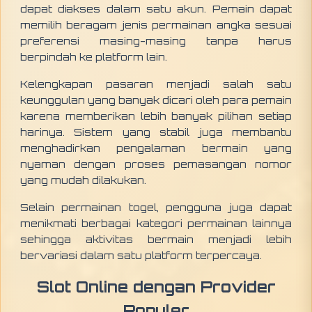
dapat diakses dalam satu akun. Pemain dapat
memilih beragam jenis permainan angka sesuai
preferensi masing-masing tanpa harus
berpindah ke platform lain.
Kelengkapan pasaran menjadi salah satu
keunggulan yang banyak dicari oleh para pemain
karena memberikan lebih banyak pilihan setiap
harinya. Sistem yang stabil juga membantu
menghadirkan pengalaman bermain yang
nyaman dengan proses pemasangan nomor
yang mudah dilakukan.
Selain permainan togel, pengguna juga dapat
menikmati berbagai kategori permainan lainnya
sehingga aktivitas bermain menjadi lebih
bervariasi dalam satu platform terpercaya.
Slot Online dengan Provider
Populer