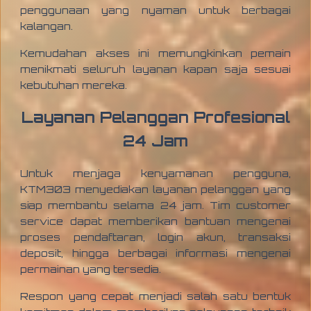
penggunaan yang nyaman untuk berbagai
kalangan.
Kemudahan akses ini memungkinkan pemain
menikmati seluruh layanan kapan saja sesuai
kebutuhan mereka.
Layanan Pelanggan Profesional
24 Jam
Untuk menjaga kenyamanan pengguna,
KTM303 menyediakan layanan pelanggan yang
siap membantu selama 24 jam. Tim customer
service dapat memberikan bantuan mengenai
proses pendaftaran, login akun, transaksi
deposit, hingga berbagai informasi mengenai
permainan yang tersedia.
Respon yang cepat menjadi salah satu bentuk