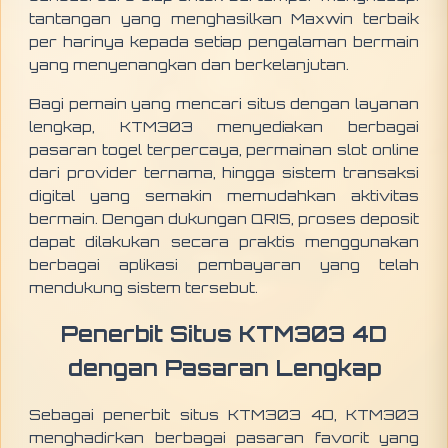
tantangan yang menghasilkan Maxwin terbaik
per harinya kepada setiap pengalaman bermain
yang menyenangkan dan berkelanjutan.
Bagi pemain yang mencari situs dengan layanan
lengkap, KTM303 menyediakan berbagai
pasaran togel terpercaya, permainan slot online
dari provider ternama, hingga sistem transaksi
digital yang semakin memudahkan aktivitas
bermain. Dengan dukungan QRIS, proses deposit
dapat dilakukan secara praktis menggunakan
berbagai aplikasi pembayaran yang telah
mendukung sistem tersebut.
Penerbit Situs KTM303 4D
dengan Pasaran Lengkap
Sebagai penerbit situs KTM303 4D, KTM303
menghadirkan berbagai pasaran favorit yang