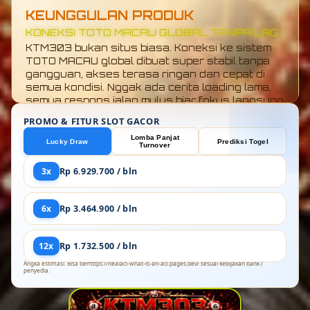
KEUNGGULAN PRODUK
AKSES RESMI TANPA ARAH
MEMBINGUNGKAN
Nggak ada link berputar atau halaman aneh
yang bikin bingung. KTM303 kasih jalur akses
langsung ke sistem utama tanpa ribet. Semua
transparan, jelas, dan aman buat pengguna
yang pengen masuk ke platform tanpa distraksi.
PROMO & FITUR SLOT GACOR
Lomba Panjat
Lucky Draw
Prediksi Togel
Turnover
3x
Rp 6.929.700 / bln
6x
Rp 3.464.900 / bln
12x
Rp 1.732.500 / bln
Angka estimasi. Bisa berhttps://healacl-what-is-an-acl.pages.dev/ sesuai kebijakan bank /
penyedia.