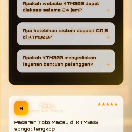
Apakah website KTM303 dapat
diakses selama 24 jam?
Apa kelebihan sistem deposit QRIS
di KTM303?
Apakah KTM303 menyediakan
layanan bantuan pelanggan?
★★★★★
Rizky
R
Member Aktif • 2 hari lalu
Pasaran Toto Macau di KTM303
sangat lengkap