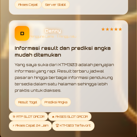
Akses Cepat
Server Stabil
★★★★★
Denny
D
Pengguna Lama • 1 minggu lalu
Informasi result dan prediksi angka
mudah ditemukan
Yang saya suka dari KTM303 adalah penyajian
informasi yang rapi. Result terbaru jadwal
pasaran hingga berbagai informasi pendukung
tersedia dalam satu halaman sehingga lebih
praktis untuk diakses.
Result Togel
Prediksi Angka
🎯 RTP SLOT GACOR
🔥 AKSES SLOT GACOR
⚡ Akses Cepat 24 Jam
🏆 KTM303 Terfavorit