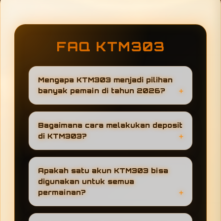
FAQ KTM303
Mengapa KTM303 menjadi pilihan
banyak pemain di tahun 2026?
Bagaimana cara melakukan deposit
di KTM303?
Apakah satu akun KTM303 bisa
digunakan untuk semua
permainan?