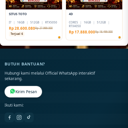
SITUS TOTO
4D
I7
|
16GB
|
512GB
|
RTX5050
CORE5
|
16GB
|
512GB
|
RTX4050
Rp 28.600.080
Rp 27.999.000
Rp 17.888.000
Rp 18.499.000
Terjual 6
BUTUH BANTUAN?
Hubungi kami melalui Official WhatsApp interaktif
sekarang.
Kirim Pesan
Ikuti kami: