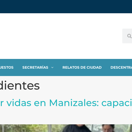
UESTOS
SECRETARÍAS
RELATOS DE CIUDAD
DESCENTR
dientes
r vidas en Manizales: capac