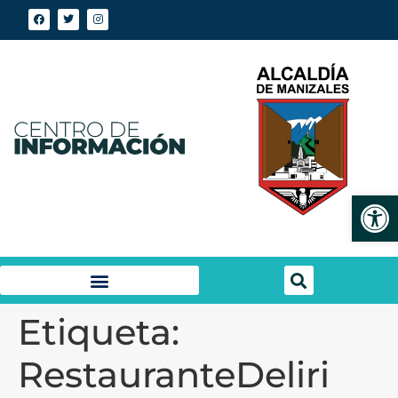
Abrir
Etiqueta:
RestauranteDeliri