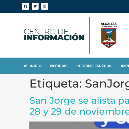
INICIO
NOTICIAS
INFORME ESPECIAL
IMP
Etiqueta:
SanJor
San Jorge se alista p
28 y 29 de noviembr