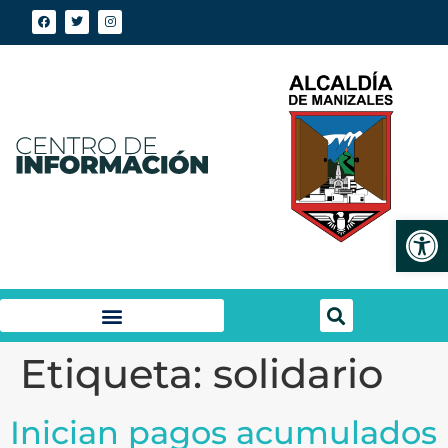
Abrir
Etiqueta:
solidario
Inician pagos acumulados