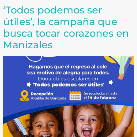
‘Todos podemos ser
útiles’, la campaña que
busca tocar corazones en
Manizales