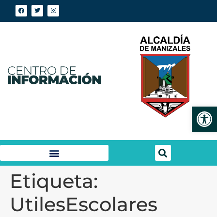
Abrir
Etiqueta:
UtilesEscolares