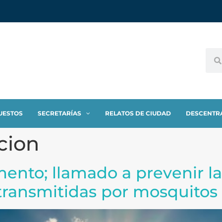
UESTOS
SECRETARÍAS
RELATOS DE CIUDAD
DESCENTR
cion
nto; llamado a prevenir la 
transmitidas por mosquitos