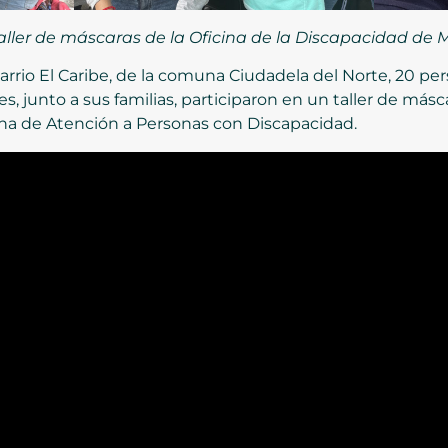
 taller de máscaras de la Oficina de la Discapacidad de 
rrio El Caribe, de la comuna Ciudadela del Norte, 20 pe
s, junto a sus familias, participaron en un taller de más
cina de Atención a Personas con Discapacidad.