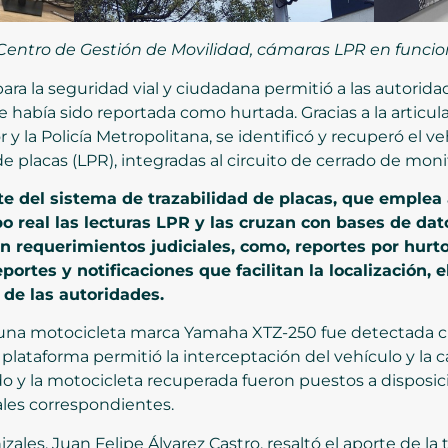
 Centro de Gestión de Movilidad, cámaras LPR en func
para la seguridad vial y ciudadana permitió a las autorida
había sido reportada como hurtada. Gracias a la articula
ior y la Policía Metropolitana, se identificó y recuperó el
 placas (LPR), integradas al circuito de cerrado de moni
e del sistema de trazabilidad de placas, que emplea 
o real las lecturas LPR y las cruzan con bases de dato
 requerimientos judiciales, como, reportes por hurto
ortes y notificaciones que facilitan la localización, 
 de las autoridades.
 una motocicleta marca Yamaha XTZ-250 fue detectada c
a plataforma permitió la interceptación del vehículo y la 
do y la motocicleta recuperada fueron puestos a disposici
iales correspondientes.
zales, Juan Felipe Álvarez Castro, resaltó el aporte de la