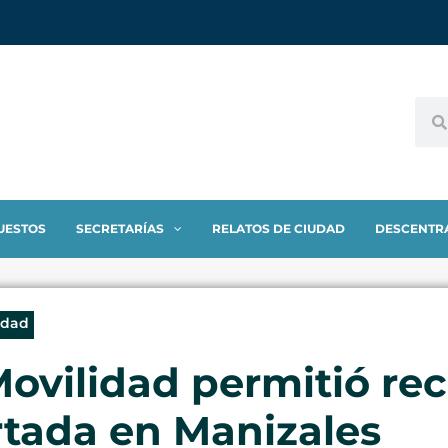
UESTOS
SECRETARÍAS
RELATOS DE CIUDAD
DESCENTR
idad
ovilidad permitió re
rtada en Manizales