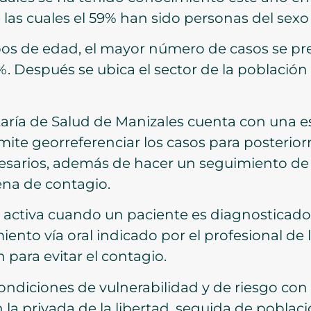
e las cuales el 59% han sido personas del sex
upos de edad, el mayor número de casos se pr
 %. Después se ubica el sector de la población
taría de Salud de Manizales cuenta con una es
ite georreferenciar los casos para posterio
sarios, además de hacer un seguimiento de 
ena de contagio.
 activa cuando un paciente es diagnosticado c
ento vía oral indicado por el profesional de l
para evitar el contagio.
condiciones de vulnerabilidad y de riesgo co
 la privada de la libertad, seguida de poblac