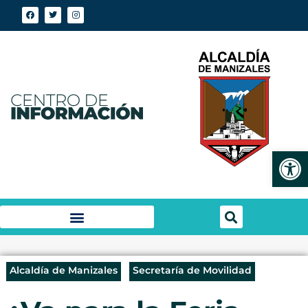
Abrir
Alcaldía de Manizales
Secretaría de Movilidad