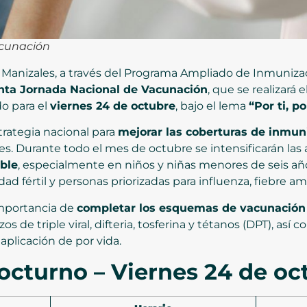
acunación
 Manizales, a través del Programa Ampliado de Inmunizacio
nta Jornada Nacional de Vacunación
, que se realizará e
o para el
viernes 24 de octubre
, bajo el lema
“Por ti, p
trategia nacional para
mejorar las coberturas de inmun
s. Durante todo el mes de octubre se intensificarán las
ible
, especialmente en niños y niñas menores de seis año
 fértil y personas priorizadas para influenza, fiebre ama
 importancia de
completar los esquemas de vacunación
s de triple viral, difteria, tosferina y tétanos (DPT), así 
 aplicación de por vida.
cturno – Viernes 24 de oc