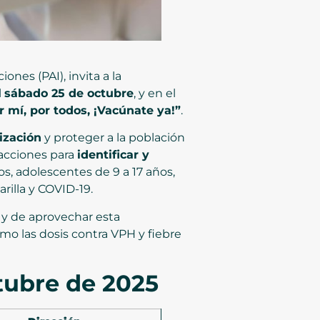
nes (PAI), invita a la
l
sábado 25 de octubre
, y en el
or mí, por todos, ¡Vacúnate ya!”
.
ización
y proteger a la población
 acciones para
identificar y
s, adolescentes de 9 a 17 años,
rilla y COVID-19.
y de aprovechar esta
como las dosis contra VPH y fiebre
tubre de 2025