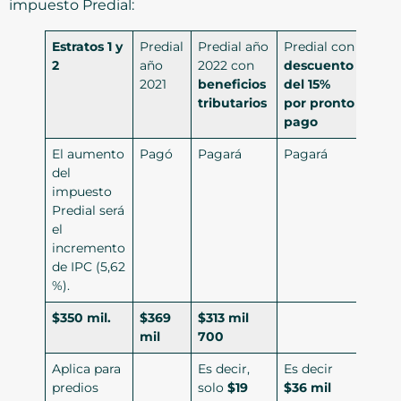
impuesto Predial:
Estratos 1 y
Predial
Predial año
Predial con
2
año
2022 con
descuento
2021
beneficios
del 15%
tributarios
por pronto
pago
El aumento
Pagó
Pagará
Pagará
del
impuesto
Predial será
el
incremento
de IPC (5,62
%).
$350 mil.
$369
$313 mil
mil
700
Aplica para
Es decir,
Es decir
predios
solo
$19
$36 mil