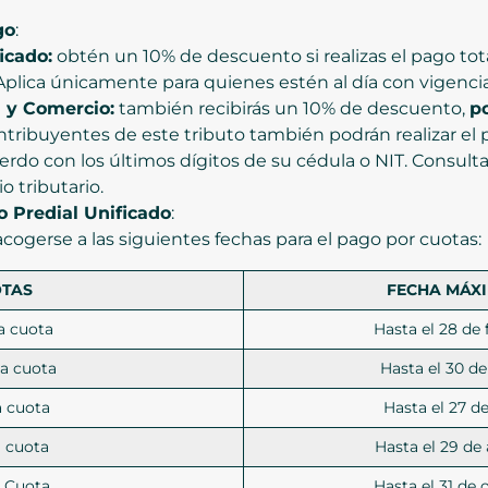
go
:
icado:
obtén un 10% de descuento si realizas el pago tota
Aplica únicamente para quienes estén al día con vigencia
 y Comercio:
también recibirás un 10% de descuento,
p
ontribuyentes de este tributo también podrán realizar e
erdo con los últimos dígitos de su cédula o NIT. Consulta
o tributario.
o Predial Unificado
:
ogerse a las siguientes fechas para el pago por cuotas:
TAS
FECHA MÁX
a cuota
Hasta el 28 de
a cuota
Hasta el 30 d
a cuota
Hasta el 27 d
 cuota
Hasta el 29 de
 Cuota
Hasta el 31 de