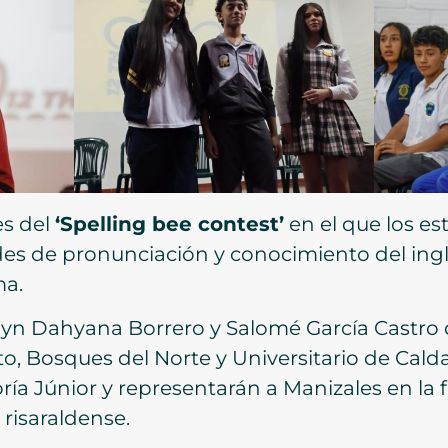
es del
‘Spelling bee contest’
en el que los e
es de pronunciación y conocimiento del ing
ma.
lyn Dahyana Borrero y Salomé García Castro d
to, Bosques del Norte y Universitario de Cald
ría Júnior y representarán a Manizales en la f
 risaraldense.