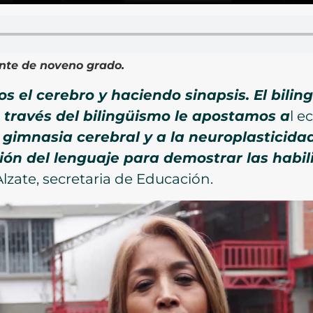
ante de noveno grado.
 el cerebro y haciendo sinapsis. El
bilin
 través del
bilingüismo le apostamos a
l e
a gimnasia cerebral y a la neuroplasticida
sión del lenguaje para demostrar las habi
lzate, secretaria de Educación.