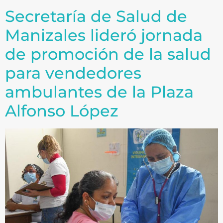
Secretaría de Salud de
Manizales lideró jornada
de promoción de la salud
para vendedores
ambulantes de la Plaza
Alfonso López