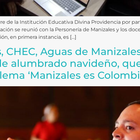
rre de la Institución Educativa Divina Providencia por p
cación se reunió con la Personería de Manizales y los doc
ión, en primera instancia, es […]
s, CHEC, Aguas de Manizale
 de alumbrado navideño, que
 lema ‘Manizales es Colombi