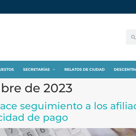
UESTOS
SECRETARÍAS
RELATOS DE CIUDAD
DESCENTR
mbre de 2023
ace seguimiento a los afili
cidad de pago