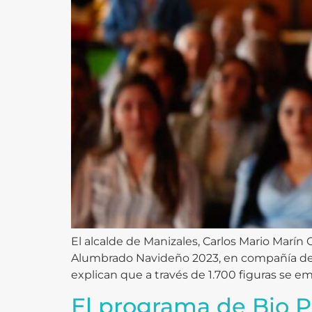
El alcalde de Manizales, Carlos Mario Marín 
Alumbrado Navideño 2023, en compañía del
explican que a través de 1.700 figuras se em
El programa de Bio P