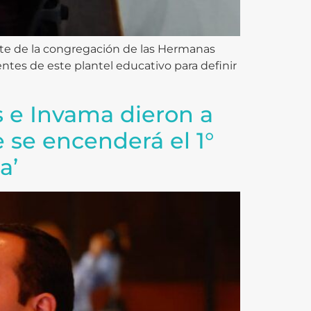
arte de la congregación de las Hermanas
entes de este plantel educativo para definir
s e Invama dieron a
 se encenderá el 1°
a’