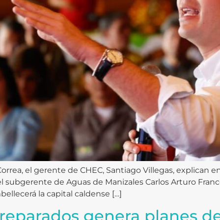
Correa, el gerente de CHEC, Santiago Villegas, explican e
 subgerente de Aguas de Manizales Carlos Arturo Franc
bellecerá la capital caldense […]
reparados genera planes de