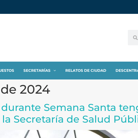
UESTOS
SECRETARÍAS
RELATOS DE CIUDAD
DESCENTR
 de 2024
rro durante Semana Santa te
a Secretaría de Salud Públ