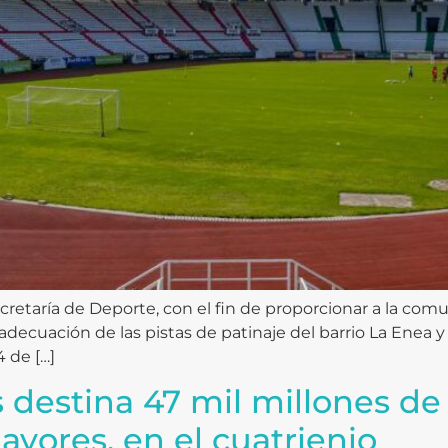
ecretaría de Deporte, con el fin de proporcionar a la c
decuación de las pistas de patinaje del barrio La Enea 
4 de […]
s destina 47 mil millones de
ayores, en el cuatrienio