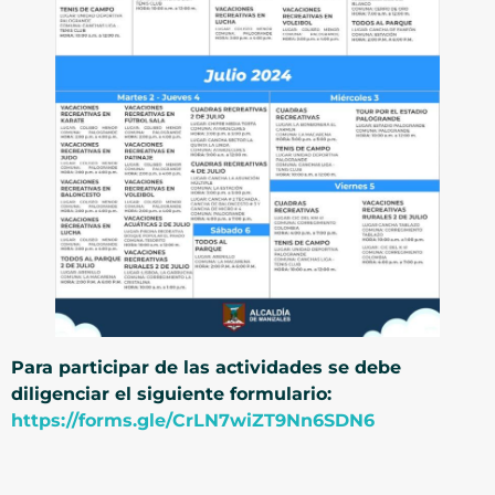
Para participar de las actividades se debe
diligenciar el siguiente formulario:
https://forms.gle/CrLN7wiZT9Nn6SDN6