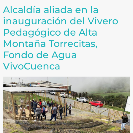
Alcaldía aliada en la
inauguración del Vivero
Pedagógico de Alta
Montaña Torrecitas,
Fondo de Agua
VivoCuenca