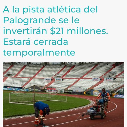
A la pista atlética del
Palogrande se le
invertirán $21 millones.
Estará cerrada
temporalmente