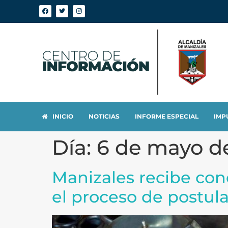
INICIO
NOTICIAS
INFORME ESPECIAL
IMP
Día:
6 de mayo d
Manizales recibe con
el proceso de postu