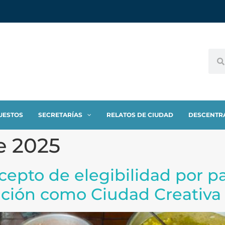
UESTOS
SECRETARÍAS
RELATOS DE CIUDAD
DESCENTR
e 2025
cepto de elegibilidad por 
lación como Ciudad Creativ