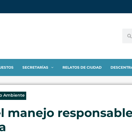
UESTOS
SECRETARÍAS
RELATOS DE CIUDAD
DESCENTR
io Ambiente
l manejo responsable
a