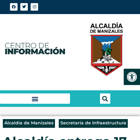
Abrir
Alcaldía de Manizales
Secretaría de Infraestructura