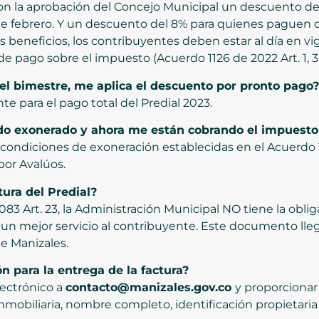
on la aprobación del Concejo Municipal un descuento del 1
 de febrero. Y un descuento del 8% para quienes paguen d
os beneficios, los contribuyentes deben estar al día en v
e pago sobre el impuesto (Acuerdo 1126 de 2022 Art. 1, 3,
del bimestre, me aplica el descuento por pronto pago?
e para el pago total del Predial 2023.
do exonerado y ahora me están cobrando el impuesto
 condiciones de exoneración establecidas en el Acuerdo 1
por Avalúos.
ura del Predial?
 Art. 23, la Administración Municipal NO tiene la obligaci
 un mejor servicio al contribuyente. Este documento llega
e Manizales.
n para la entrega de la factura?
lectrónico a
contacto@manizales.gov.co
y proporcionar 
a inmobiliaria, nombre completo, identificación propietari