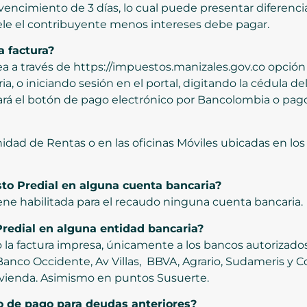
vencimiento de 3 días, lo cual puede presentar diferenci
ele el contribuyente menos intereses debe pagar.
a factura?
nea a través de https://impuestos.manizales.gov.co opc
ia, o iniciando sesión en el portal, digitando la cédula de
ará el botón de pago electrónico por Bancolombia o pago 
dad de Rentas o en las oficinas Móviles ubicadas en los
to Predial en alguna cuenta bancaria?
iene habilitada para el recaudo ninguna cuenta bancaria.
Predial en alguna entidad bancaria?
o la factura impresa, únicamente a los bancos autorizados
nco Occidente, Av Villas, BBVA, Agrario, Sudameris y Co
vienda. Asimismo en puntos Susuerte.
o de pago para deudas anteriores?