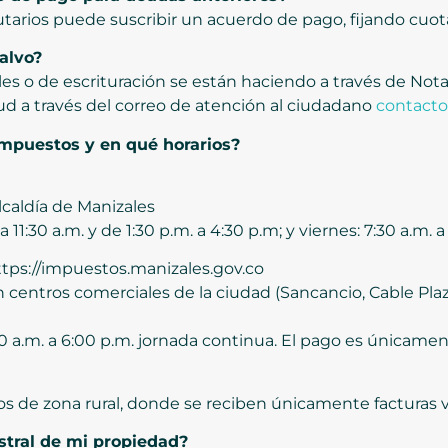
butarios puede suscribir un acuerdo de pago, fijando cuo
alvo?
les o de escrituración se están haciendo a través de Nota
itud a través del correo de atención al ciudadano
contacto
mpuestos y en qué horarios?
lcaldía de Manizales
 11:30 a.m. y de 1:30 p.m. a 4:30 p.m; y viernes: 7:30 a.m. 
https://impuestos.manizales.gov.co
 centros comerciales de la ciudad (Sancancio, Cable Plaz
a.m. a 6:00 p.m. jornada continua. El pago es únicament
os de zona rural, donde se reciben únicamente facturas v
stral de mi propiedad?