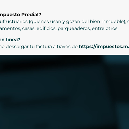
mpuesto Predial?
sufructuarios (quienes usan y gozan del bien inmueble),
tamentos, casas, edificios, parqueaderos, entre otros.
n línea?
o descargar tu factura a través de
https://impuestos.ma