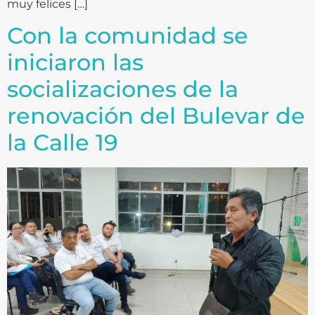
muy felices […]
Con la comunidad se
iniciaron las
socializaciones de la
renovación del Bulevar de
la Calle 19